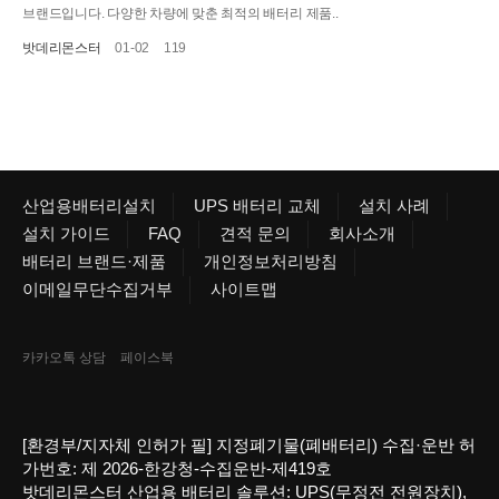
브랜드입니다. 다양한 차량에 맞춘 최적의 배터리 제품..
밧데리몬스터
01-02
119
산업용배터리설치
UPS 배터리 교체
설치 사례
설치 가이드
FAQ
견적 문의
회사소개
배터리 브랜드·제품
개인정보처리방침
이메일무단수집거부
사이트맵
카카오톡 상담
페이스북
[환경부/지자체 인허가 필] 지정폐기물(폐배터리) 수집·운반 허
가번호: 제 2026-한강청-수집운반-제419호
밧데리몬스터 산업용 배터리 솔루션: UPS(무정전 전원장치),