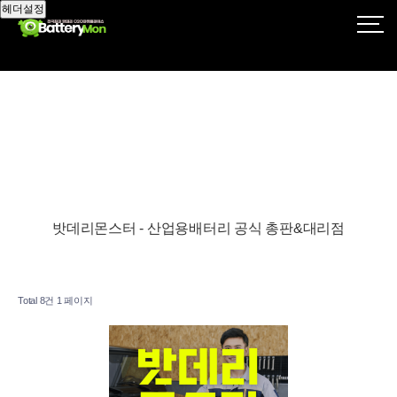
헤더설정
밧데리몬스터 - 산업용배터리 공식 총판&대리점
Total 8건
1 페이지