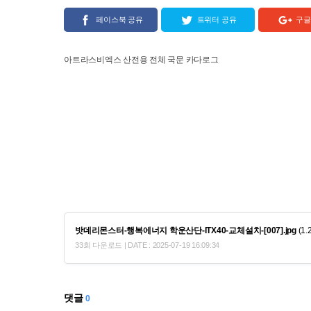
페이스북 공유
트위터 공유
구글
아트라스비엑스 산전용 전체 국문 카다로그
밧데리몬스터-행복에너지 학운산단-ITX40-교체설치-[007].jpg
(1.
33회 다운로드 | DATE : 2025-07-19 16:09:34
댓글
0