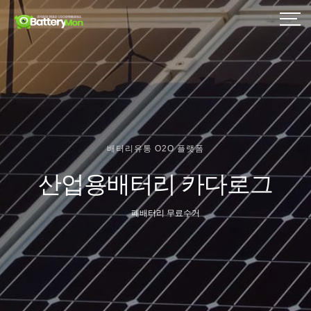
배터리유통 O2O 플랫폼
산업용배터리 카다로그
폐배터리 무료수거