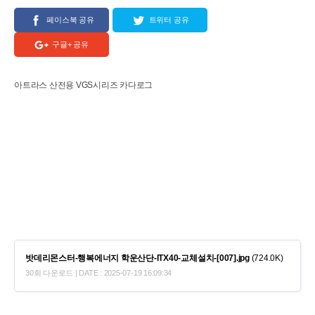
페이스북 공유
트위터 공유
구글+ 공유
아트라스 산전용 VGS시리즈 카다로그
밧데리몬스터-행복에너지 학운산단-ITX40-교체설치-[007].jpg
(724.0K)
30회 다운로드 | DATE : 2025-07-19 16:09:34