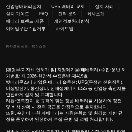
산업용배터리설치
UPS 배터리 교체
설치 사례
설치 가이드
FAQ
견적 문의
회사소개
배터리 브랜드·제품
개인정보처리방침
이메일무단수집거부
사이트맵
카카오톡 상담
페이스북
[환경부/지자체 인허가 필] 지정폐기물(폐배터리) 수집·운반 허
가번호: 제 2026-한강청-수집운반-제419호
밧데리몬스터 산업용 배터리 솔루션: UPS(무정전 전원장치),
비상발전기, 통신장비, 신재생에너지 ESS 등 산업용 축전지를
안전하게 설치 및 교체합니다.
리튬·연축전지 등 규격에 맞는 정품 배터리를 사용하여 정전
및 비상 상황 시 전력 공급을 안정적으로 유지합니다.
또한, 수명이 다한 폐배터리는 자원순환법 및 환경법 제반 규
정을 준수하여 안전하게 수집·운반 및 적법 처리합니다.
서비스 품목: 산업용 축전지 설치, 폐배터리 수집·운반 및 환경