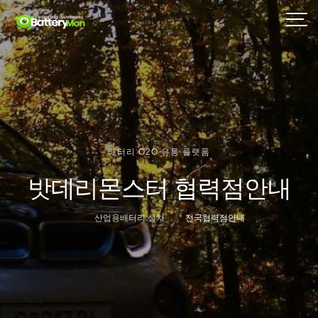
배터리 O2O 유통 플랫폼
밧데리몬스터 협력점안내
산업용배터리 설치
전국협력점안내