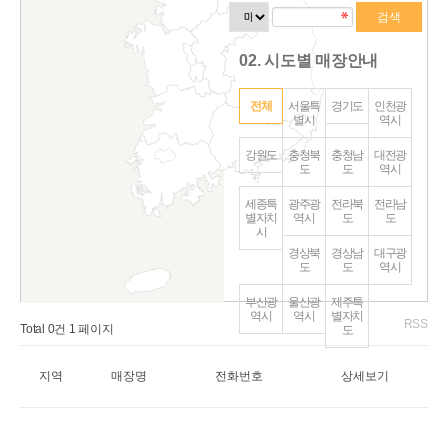
02. 시도별 매장안내
전체
서울특
경기도
인천광
별시
역시
강원도
충청북
충청남
대전광
도
도
역시
세종특
광주광
전라북
전라남
별자치
역시
도
도
시
경상북
경상남
대구광
도
도
역시
부산광
울산광
제주특
역시
역시
별자치
RSS
Total 0건
1 페이지
도
지역
매장명
전화번호
상세보기