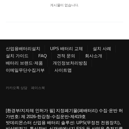
게시물이 없습니다.
산업용배터리설치
UPS 배터리 교체
설치 사례
설치 가이드
FAQ
견적 문의
회사소개
배터리 브랜드·제품
개인정보처리방침
이메일무단수집거부
사이트맵
카카오톡 상담
페이스북
[환경부/지자체 인허가 필] 지정폐기물(폐배터리) 수집·운반 허
가번호: 제 2026-한강청-수집운반-제419호
밧데리몬스터 산업용 배터리 솔루션: UPS(무정전 전원장치),
비상발전기, 통신장비, 신재생에너지 ESS 등 산업용 축전지를