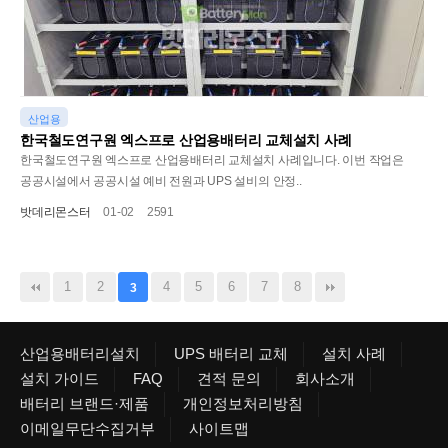
산업용
한국철도연구원 엑스프로 산업용배터리 교체설치 사례
한국철도연구원 엑스프로 산업용배터리 교체설치 사례입니다. 이번 작업은
공공시설에서 공공시설 예비 전원과 UPS 설비의 안정..
밧데리몬스터
01-02
2591
1
2
4
5
6
7
8
3
산업용배터리설치
UPS 배터리 교체
설치 사례
설치 가이드
FAQ
견적 문의
회사소개
배터리 브랜드·제품
개인정보처리방침
이메일무단수집거부
사이트맵