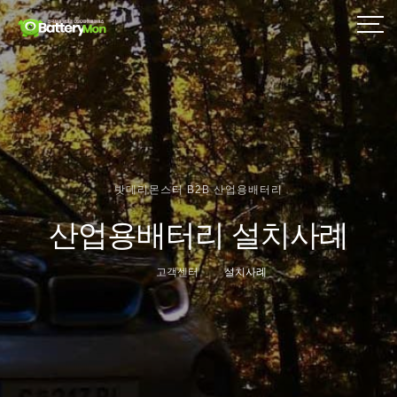
밧데리몬스터 B2B 산업용배터리
산업용배터리 설치사례
고객센터
설치사례