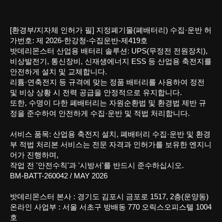
[환경부/지자체 인허가 필] 지정폐기물(폐배터리) 수집·운반 허
가번호: 제 2026-한강청-수집운반-제419호
밧데리몬스터 산업용 배터리 솔루션: UPS(무정전 전원장치),
비상발전기, 통신장비, 신재생에너지 ESS 등 산업용 축전지를
안전하게 설치 및 교체합니다.
리튬·연축전지 등 규격에 맞는 정품 배터리를 사용하여 정전
및 비상 상황 시 전력 공급을 안정적으로 유지합니다.
또한, 수명이 다한 폐배터리는 자원순환법 및 환경법 제반 규
정을 준수하여 안전하게 수집·운반 및 적법 처리합니다.
서비스 품목: 산업용 축전지 설치, 폐배터리 수집·운반 및 환경
부 적법 처리본 서비스는 전문 자격과 인허가를 보유한 엔지니
어가 진행하며,
작업 전 '안전수칙'과 '시방서'를 반드시 준수하십시오.
BM-BATT-260042 /
MAY 2026
밧데리몬스터 본사 : 경기도 김포시 금포로 1517, 2층(운양동)
온라인 사업부 : 서울 서초구 방배동 770 오릭스오피스텔 1004
호