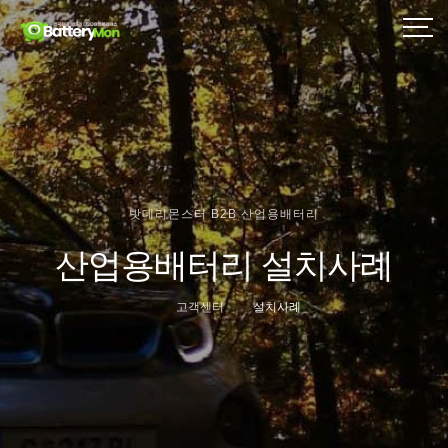
밧데리몬스터 B2B 산업용배터리
산업용배터리 설치사례
고객센터
설치사례