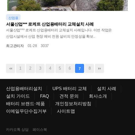
산업용
서울산업*** 로케트 산업용배터리 교체설치 사례
서울산업*** 로케트 산업용배터리 교체설치 사례입니다. 이번 작업은
산업시설에서 산업 현장 예비 전원 설비의 안정성을 확보..
최고관리자
01-28
3037
1
2
3
4
5
6
8
7
산업용배터리설치
UPS 배터리 교체
설치 사례
설치 가이드
FAQ
견적 문의
회사소개
배터리 브랜드·제품
개인정보처리방침
이메일무단수집거부
사이트맵
카카오톡 상담
페이스북